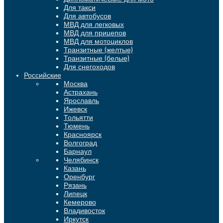
Для такси
Для автобусов
МВД для легковых
МВД для прицепов
МВД для мотоциклов
Транзитные (желтые)
Транзитные (белые)
Для снегоходов
Российские
Москва
Астрахань
Ярославль
Ижевск
Тольятти
Тюмень
Красноярск
Волгоград
Барнаул
Челябинск
Казань
Оренбург
Рязань
Липецк
Кемерово
Владивосток
Иркутск