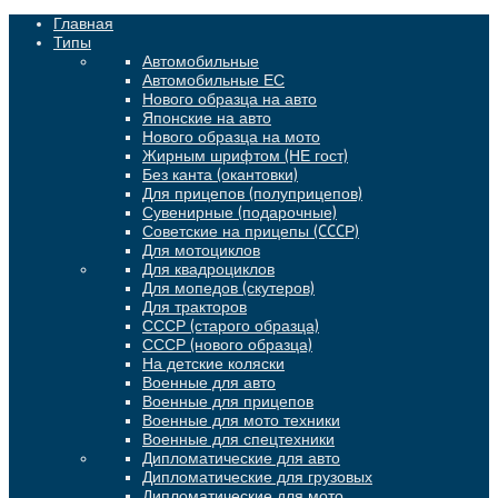
Главная
Типы
Автомобильные
Автомобильные ЕС
Нового образца на авто
Японские на авто
Нового образца на мото
Жирным шрифтом (НЕ гост)
Без канта (окантовки)
Для прицепов (полуприцепов)
Сувенирные (подарочные)
Советские на прицепы (CCCР)
Для мотоциклов
Для квадроциклов
Для мопедов (скутеров)
Для тракторов
СССР (старого образца)
СССР (нового образца)
На детские коляски
Военные для авто
Военные для прицепов
Военные для мото техники
Военные для спецтехники
Дипломатические для авто
Дипломатические для грузовых
Дипломатические для мото