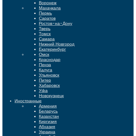
Воронеж
Махачкала
Пермь
Саратов
Ростов-на-Дону
Тверь
Томск
Самара
Нижний Новгород
Екатеринбург
Омск
Краснодар
Пенза
Калуга
Ульяновск
Питер
Хабаровск
Уфа
Новокузнецк
Иностранные
Армения
Беларусь
Казахстан
Киргизия
Абхазия
Украина