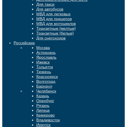
Для такси
Для автобусов
МВД для легковых
МВД для прицепов
МВД для мотоциклов
Транзитные (желтые)
Транзитные (белые)
Для снегоходов
Российские
Москва
Астрахань
Ярославль
Ижевск
Тольятти
Тюмень
Красноярск
Волгоград
Барнаул
Челябинск
Казань
Оренбург
Рязань
Липецк
Кемерово
Владивосток
Иркутск