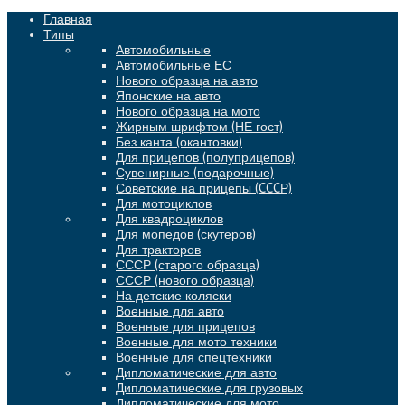
Главная
Типы
Автомобильные
Автомобильные ЕС
Нового образца на авто
Японские на авто
Нового образца на мото
Жирным шрифтом (НЕ гост)
Без канта (окантовки)
Для прицепов (полуприцепов)
Сувенирные (подарочные)
Советские на прицепы (CCCР)
Для мотоциклов
Для квадроциклов
Для мопедов (скутеров)
Для тракторов
СССР (старого образца)
СССР (нового образца)
На детские коляски
Военные для авто
Военные для прицепов
Военные для мото техники
Военные для спецтехники
Дипломатические для авто
Дипломатические для грузовых
Дипломатические для мото