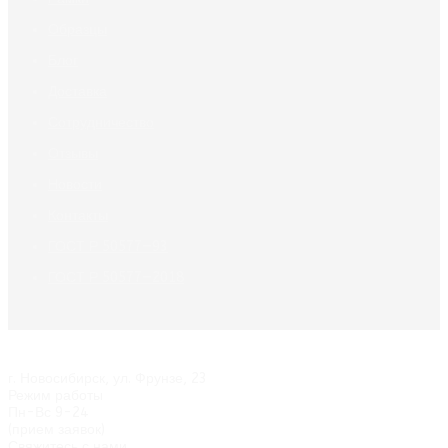
Образцы
Блог
Доставка
Сотрудничество
Отзывы
Новости
Контакты
ГОСТ Р 50577—93
ГОСТ Р 50577—2018
г. Новосибирск
,
ул. Фрунзе, 23
Режим работы
Пн-Вс 9-24
(прием заявок)
Свяжитесь с нами