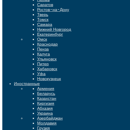
Саратов
Ростов-на-Дону
Тверь
Томск
Самара
Нижний Новгород
Екатеринбург
Омск
Краснодар
Пенза
Калуга
Ульяновск
Питер
Хабаровск
Уфа
Новокузнецк
Иностранные
Армения
Беларусь
Казахстан
Киргизия
Абхазия
Украина
Азербайджан
Молдавия
Грузия