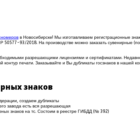
осномеров
в Новосибирске! Мы изготавливаем регистрационные знаки
 Р 50577-93/2018. На производстве можно заказать сувенирные (п
обходимыми разрешающими лицензиями и сертификатами. Недавно
й контур печати. Заказывайте и Вы дубликаты госзнаков в нашей к
ерных знаков
дерации, создаем дубликаты
шего завода есть вся разрешающая
ных знаков на тс. Состоим в реестре ГИБДД (№ 392)