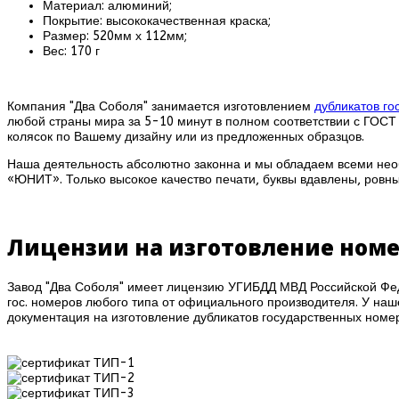
Материал: алюминий;
Покрытие: высококачественная краска;
Размер: 520мм х 112мм;
Вес: 170 г
Компания "Два Соболя" занимается изготовлением
дубликатов г
любой страны мира за 5-10 минут в полном соответствии с ГОСТ
колясок по Вашему дизайну или из предложенных образцов.
Наша деятельность абсолютно законна и мы обладаем всеми не
«ЮНИТ». Только высокое качество печати, буквы вдавлены, ровны
Лицензии на изготовление ном
Завод "Два Соболя" имеет лицензию УГИБДД МВД Российской Фе
гос. номеров любого типа от официального производителя. У на
документация на изготовление дубликатов государственных номер