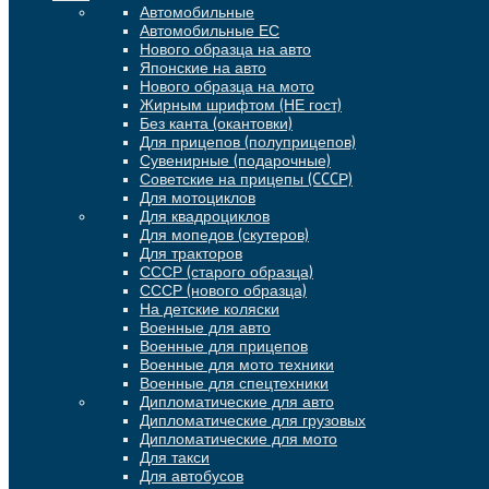
Автомобильные
Автомобильные ЕС
Нового образца на авто
Японские на авто
Нового образца на мото
Жирным шрифтом (НЕ гост)
Без канта (окантовки)
Для прицепов (полуприцепов)
Сувенирные (подарочные)
Советские на прицепы (CCCР)
Для мотоциклов
Для квадроциклов
Для мопедов (скутеров)
Для тракторов
СССР (старого образца)
СССР (нового образца)
На детские коляски
Военные для авто
Военные для прицепов
Военные для мото техники
Военные для спецтехники
Дипломатические для авто
Дипломатические для грузовых
Дипломатические для мото
Для такси
Для автобусов