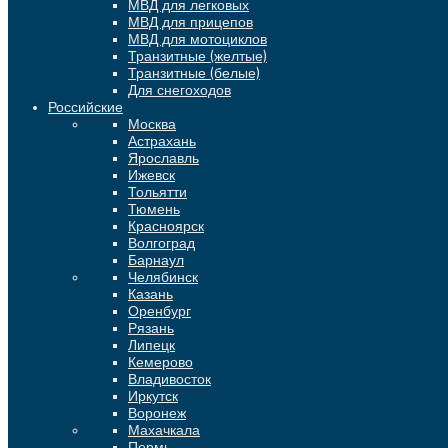
МВД для легковых
МВД для прицепов
МВД для мотоциклов
Транзитные (желтые)
Транзитные (белые)
Для снегоходов
Российские
Москва
Астрахань
Ярославль
Ижевск
Тольятти
Тюмень
Красноярск
Волгоград
Барнаул
Челябинск
Казань
Оренбург
Рязань
Липецк
Кемерово
Владивосток
Иркутск
Воронеж
Махачкала
Пермь