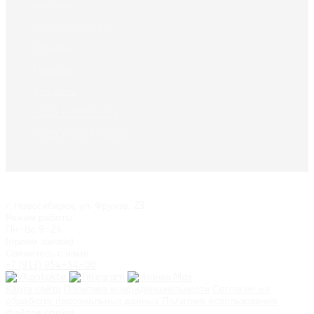
Доставка
Сотрудничество
Отзывы
Новости
Контакты
ГОСТ Р 50577—93
ГОСТ Р 50577—2018
г. Новосибирск
,
ул. Фрунзе, 23
Режим работы
Пн-Вс 9-24
(прием заявок)
Свяжитесь с нами
+7 (913) 954-54-00
Карта сайта
Политика конфиденциальности
Согласие на
обработку персональных данных
Политика использования
файлов cookie