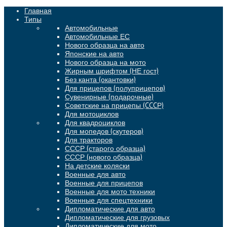
Главная
Типы
Автомобильные
Автомобильные ЕС
Нового образца на авто
Японские на авто
Нового образца на мото
Жирным шрифтом (НЕ гост)
Без канта (окантовки)
Для прицепов (полуприцепов)
Сувенирные (подарочные)
Советские на прицепы (CCCР)
Для мотоциклов
Для квадроциклов
Для мопедов (скутеров)
Для тракторов
СССР (старого образца)
СССР (нового образца)
На детские коляски
Военные для авто
Военные для прицепов
Военные для мото техники
Военные для спецтехники
Дипломатические для авто
Дипломатические для грузовых
Дипломатические для мото