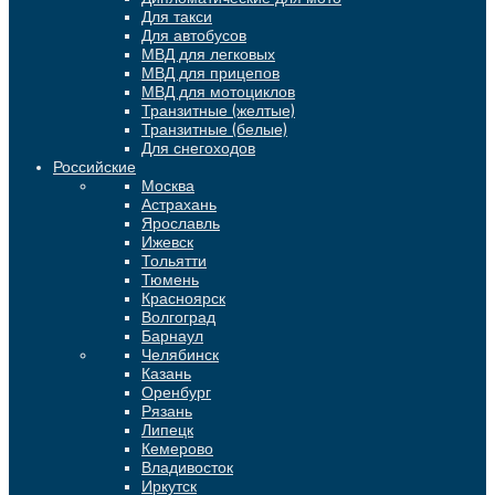
Для такси
Для автобусов
МВД для легковых
МВД для прицепов
МВД для мотоциклов
Транзитные (желтые)
Транзитные (белые)
Для снегоходов
Российские
Москва
Астрахань
Ярославль
Ижевск
Тольятти
Тюмень
Красноярск
Волгоград
Барнаул
Челябинск
Казань
Оренбург
Рязань
Липецк
Кемерово
Владивосток
Иркутск