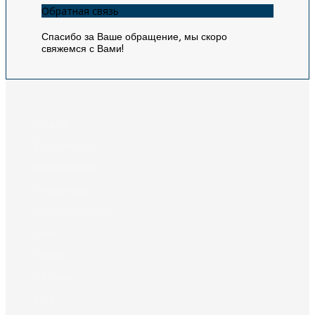
Обратная связь
Спасибо за Ваше обращение, мы скоро
свяжемся с Вами!
Каталог
Иногородние
Иностранные
Сувенирные
Условия оплаты
Цены
Рамки
Образцы
Блог