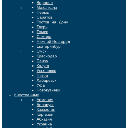
Воронеж
Махачкала
Пермь
Саратов
Ростов-на-Дону
Тверь
Томск
Самара
Нижний Новгород
Екатеринбург
Омск
Краснодар
Пенза
Калуга
Ульяновск
Питер
Хабаровск
Уфа
Новокузнецк
Иностранные
Армения
Беларусь
Казахстан
Киргизия
Абхазия
Украина